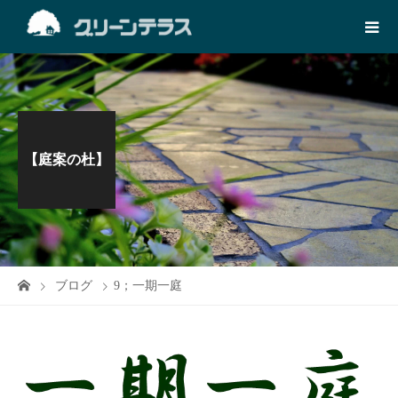
【庭案の杜】
ブログ
9；一期一庭