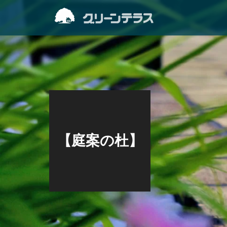
【庭案の杜】