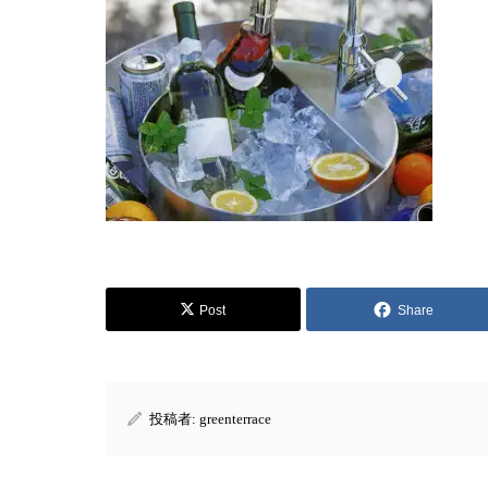
Post
Share
投稿者:
greenterrace