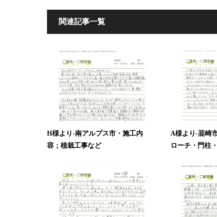
関連記事一覧
H様より-南アルプス市・施工内
A様より-韮崎
容；植栽工事など
ローチ・門柱・駐