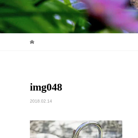
img048
2018.02.14