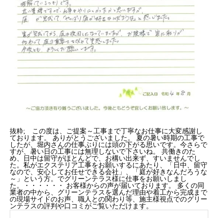
抜粋; この度は、ご提案～工事まで丁寧なお仕事に大変感謝し
ております。
ありがとうございました。
夏の暑い時期の工事で
したが、堀内さんの仕事ぶりには頭の下がる思いです。今さらで
すが、暑い日の工事には無理しないで下さいね。
共働きのた
め、日中は留守がほとんどで、お構い出来ず、すいませんでし
た。私がエクステリア工事をお願いするにあたり、「日中、留守
なので、安心してお任せできる会社
」、「庭が好きなんだろうな
～」という方。でグリーンテラス様に仕事をお願いしまし
た。・・・・・・
お客様からの声が届いております。 多くの同
業者の中から、グリーンテラスを選んだ理由や着工から完成まで
の現場サイドのお声、職人との関わり等、施主様視点でのグリー
ンテラスの評判や口コミがご覧いただけます。