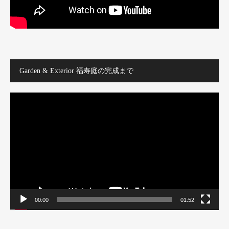
Garden & Exterior 福寿庭の完成まで
動
画
プ
レ
ー
ヤ
ー
00:00
01:52