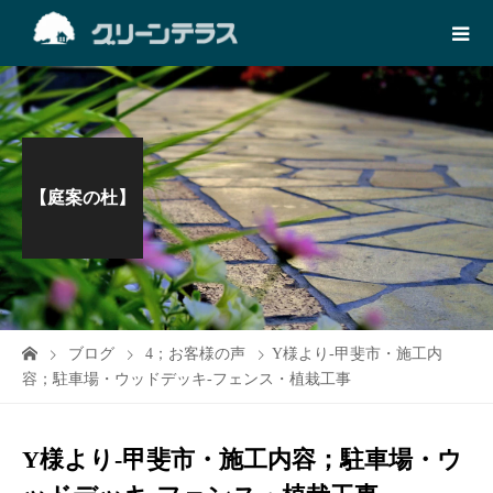
【庭案の杜】
ブログ
4；お客様の声
Y様より-甲斐市・施工内
容；駐車場・ウッドデッキ-フェンス・植栽工事
Y様より-甲斐市・施工内容；駐車場・ウ