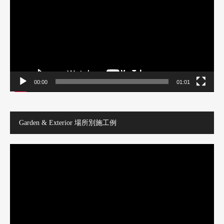
レ
ー
ヤ
ー
00:00
01:01
Garden & Exterior 場所別施工例
動
画
プ
レ
ー
ヤ
ー