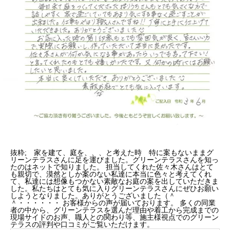
抜粋; 家を建て、庭を、、、と考えた時 特に案もないままグ
リーンテラスさんに足を運びました。グリーンテラスさんを知っ
たのはネットで知りました。
担当してくれた佐々木さんはとて
も親切で、漠然としか案のない私達に本当に色々と考えてくれ
て、私達には想像もつかない素敵なお庭の案を出していただきま
した。私たちはとても気に入りグリーンテラスさんにぜひお願い
しようとなりました。ありがとうございました（＾
＾・・・・・・
お客様からの声が届いております。 多くの同業
者の中から、グリーンテラスを選んだ理由や着工から完成までの
現場サイドのお声、職人との関わり等、施主様視点でのグリーン
テラスの評判や口コミがご覧いただけます。