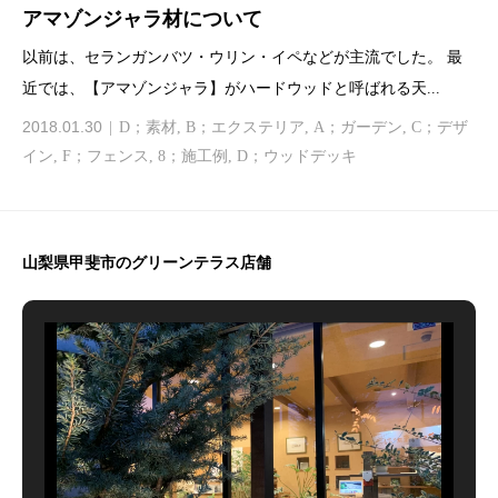
アマゾンジャラ材について
以前は、セランガンバツ・ウリン・イペなどが主流でした。 最
近では、【アマゾンジャラ】がハードウッドと呼ばれる天...
2018.01.30
D；素材
,
B；エクステリア
,
A；ガーデン
,
C；デザ
イン
,
F；フェンス
,
8；施工例
,
D；ウッドデッキ
山梨県甲斐市のグリーンテラス店舗