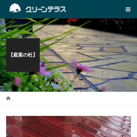
【庭案の杜】