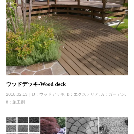
ウッドデッキ-Wood deck
2018.02.13
D；ウッドデッキ
,
B；エクステリア
,
A；ガーデン
,
8；施工例