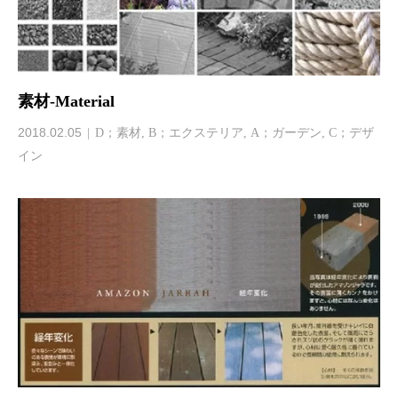
素材-Material
2018.02.05
D；素材
,
B；エクステリア
,
A；ガーデン
,
C；デザ
イン