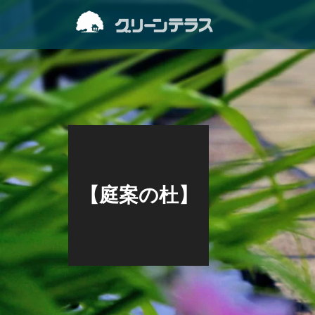
【庭案の杜】