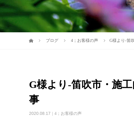
ブログ
4；お客様の声
G様より-笛
G様より-笛吹市・施
事
2020.08.17
4；お客様の声