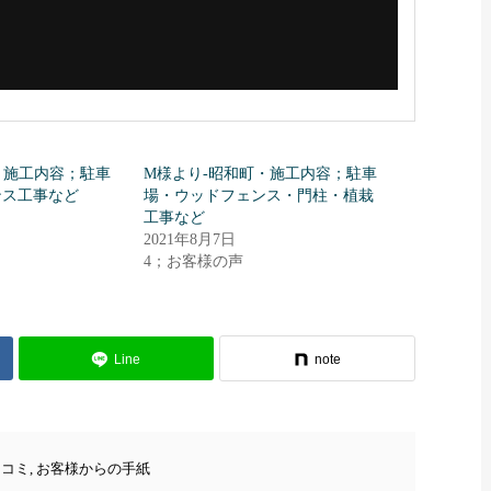
・施工内容；駐車
M様より-昭和町・施工内容；駐車
ンス工事など
場・ウッドフェンス・門柱・植栽
工事など
2021年8月7日
4；お客様の声
Line
note
口コミ
,
お客様からの手紙