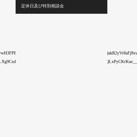
定休日及び特別相談会
H3FPEb&_nc_oc=AdoqdBAIqt557JNHyMvlrsAJo2X4FUQakR2yVr8aFj8xvp
wLXg9CxdprLOtCLm5D4WLFvQ&oh=00_AQG9IgingO_CJ9QLxPyCKrKue__