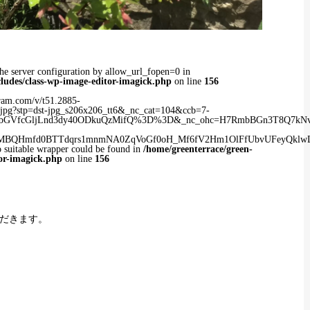
n the server configuration by allow_url_fopen=0 in
ludes/class-wp-image-editor-imagick.php
on line
156
agram.com/v/t51.2885-
pg?stp=dst-jpg_s206x206_tt6&_nc_cat=104&ccb=7-
ZpbGVfcGljLnd3dy40ODkuQzMifQ%3D%3D&_nc_ohc=H7RmbBGn3T8Q7kNvw
5bMBQHmfd0BTTdqrs1mnmNA0ZqVoGf0oH_Mf6fV2Hm1OlFfUbvUFeyQkl
suitable wrapper could be found in
/home/greenterrace/green-
tor-imagick.php
on line
156
だきます。