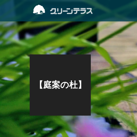
【庭案の杜】