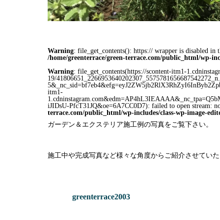
Warning
: file_get_contents(): https:// wrapper is disabled i
/home/greenterrace/green-terrace.com/public_html/wp-inc
Warning
: file_get_contents(https://scontent-itm1-1.cdninst
19/41806651_2266953640202307_5575781656687542272_n.j
5&_nc_sid=bf7eb4&efg=eyJ2ZW5jb2RlX3RhZyI6InByb2
itm1-
1.cdninstagram.com&edm=AP4hL3IEAAAA&_nc_tpa=Q
iJIDsU-PfcT31JQ&oe=6A7CC0D7): failed to open stream: no 
terrace.com/public_html/wp-includes/class-wp-image-edi
ガーデン＆エクステリア施工例の写真をご覧下さい。
施工中や完成写真など様々な角度からご紹介させていた
greenterrace2003