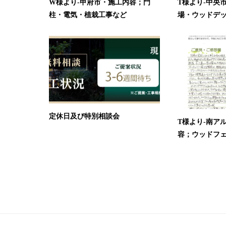
W様より-甲府市・施工内容；門
T様より-中央
柱・電気・植栽工事など
場・ウッドデッキ
定休日及び特別相談会
T様より-南ア
容；ウッドフェ