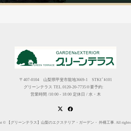
〒407-0104 山梨県甲斐市龍地3669-1 STKﾋﾞﾙ101
グリーンテラス TEL.0120-20-7735※要予約:
営業時間 /10:00 - 18:00 定休日 / 水・木
ight © 【グリーンテラス】山梨のエクステリア・ガーデン・ 外構工事. All rights res