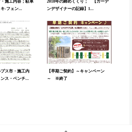
市・施工内容；駐車
2018年の締めくくり； 【ガーデ
-フェン...
ンデザイナーの記録】1...
ルプス市・施工内
【早期ご契約】～キャンペーン
ンス・ベンチ...
～ ※終了