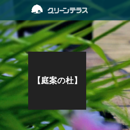
【庭案の杜】