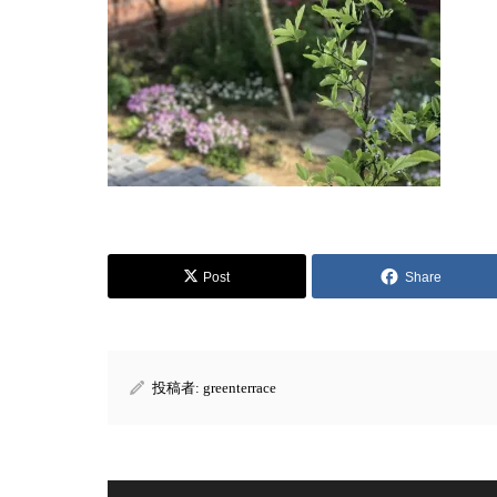
Post
Share
投稿者:
greenterrace