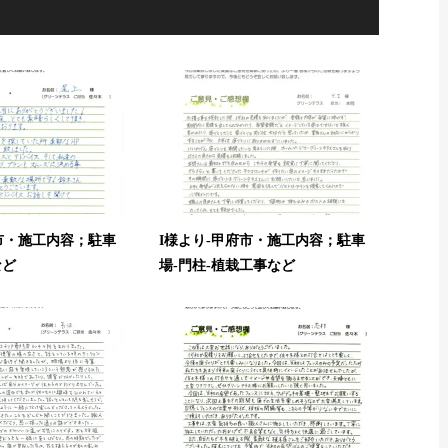
市・施工内容；駐車
I様より-甲府市・施工内容；駐車
など
場-門柱-植栽工事など