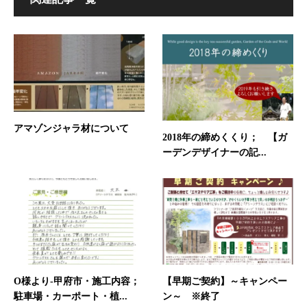
アマゾンジャラ材について
2018年の締めくくり； 【ガ
ーデンデザイナーの記...
O様より-甲府市・施工内容；
【早期ご契約】～キャンペー
駐車場・カーポート・植...
ン～ ※終了