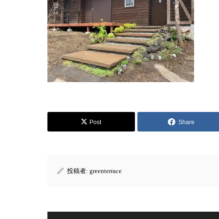
Post
Share
投稿者:
greenterrace