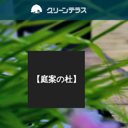
【庭案の杜】