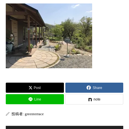
Post
Share
Line
note
投稿者:
greenterrace