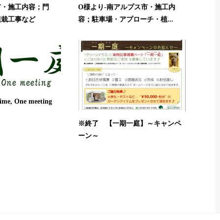
市・施工内容；門
O様より-南アルプス市・施工内
植栽工事など
容；駐車場・アプローチ・植...
e, One meeting
※終了 【一期一庭】～キャンペ
ーン～