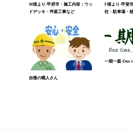
Ｍ様より-甲府市・施工内容；ウッ
F様より-甲斐
ドデッキ・坪庭工事など
柱・駐車場・
一期一庭-One tim
自慢の職人さん