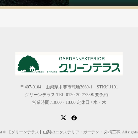
〒407-0104 山梨県甲斐市龍地3669-1 STKﾋﾞﾙ101
グリーンテラス TEL.0120-20-7735※要予約:
営業時間 /10:00 - 18:00 定休日 / 水・木
ight © 【グリーンテラス】山梨のエクステリア・ガーデン・ 外構工事. All rights res