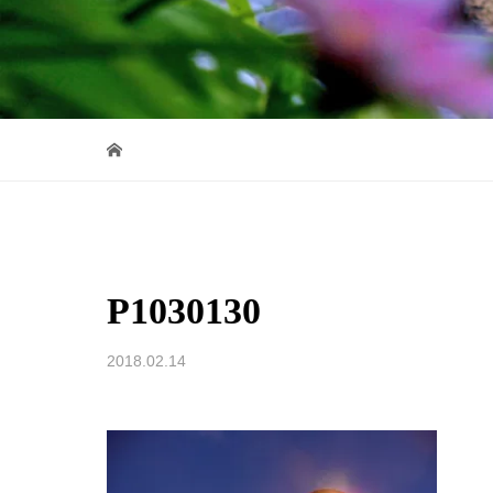
P1030130
2018.02.14