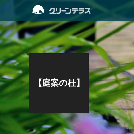
【庭案の杜】