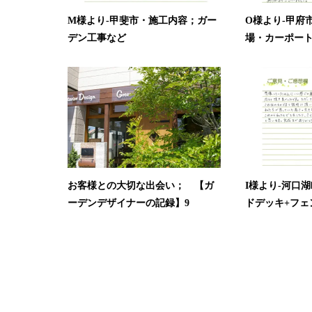
M様より-甲斐市・施工内容；ガー
O様より-甲府
デン工事など
場・カーポー
お客様との大切な出会い； 【ガ
I様より-河口
ーデンデザイナーの記録】9
ドデッキ+フェン