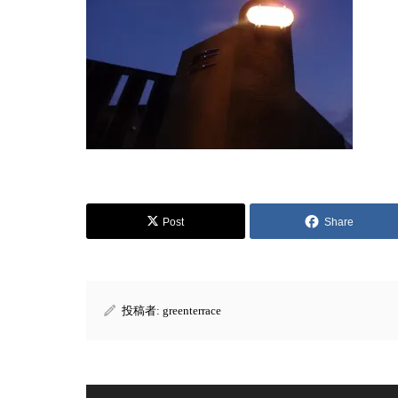
Post
Share
投稿者:
greenterrace