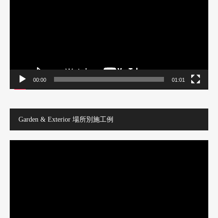
レ
ー
ヤ
ー
00:00
01:01
Garden & Exterior 場所別施工例
動
画
プ
レ
ー
ヤ
ー