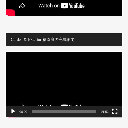
Garden & Exterior 福寿庭の完成まで
動
画
プ
レ
ー
ヤ
ー
00:00
01:52