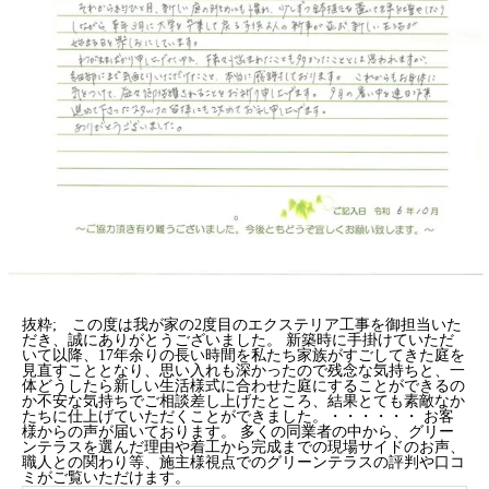
抜粋; この度は我が家の2度目のエクステリア工事を御担当いた
だき、誠にありがとうございました。
新築時に手掛けていただ
いて以降、17年余りの長い時間を私たち家族がすごしてきた庭を
見直すこととなり、思い入れも深かったので残念な気持ちと、一
体どうしたら新しい生活様式に合わせた庭にすることができるの
か不安な気持ちでご相談差し上げたところ、結果とても素敵なか
たちに仕上げていただくことができました。・
・・・・・
お客
様からの声が届いております。 多くの同業者の中から、グリー
ンテラスを選んだ理由や着工から完成までの現場サイドのお声、
職人との関わり等、施主様視点でのグリーンテラスの評判や口コ
ミがご覧いただけます。