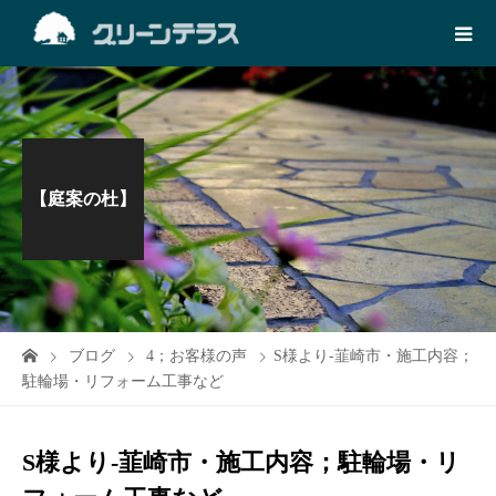
【庭案の杜】
ブログ
4；お客様の声
S様より-韮崎市・施工内容；
駐輪場・リフォーム工事など
S様より-韮崎市・施工内容；駐輪場・リ