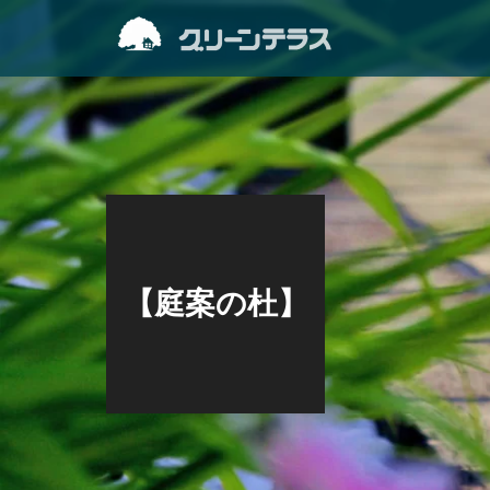
【庭案の杜】