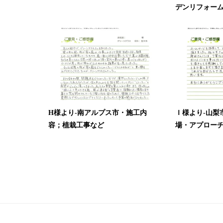
デンリフォーム・
H様より-南アルプス市・施工内
Ｉ様より-山梨
容；植栽工事など
場・アプロー