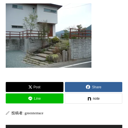
Post
Share
Line
note
投稿者:
greenterrace